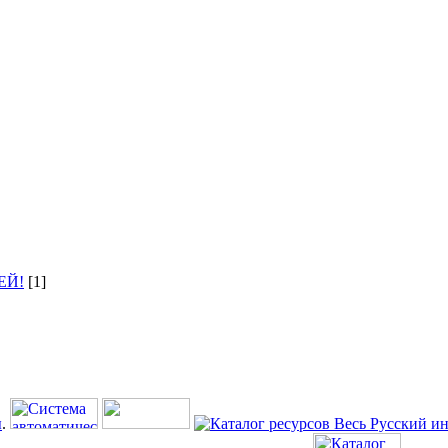
ЕЙ!
[1]
ы
.