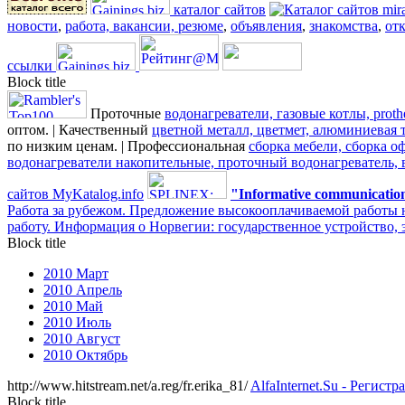
каталог сайтов
новости
,
работа, вакансии, резюме
,
объявления
,
знакомства
,
от
ссылки
Block title
Проточные
водонагреватели, газовые котлы, proth
оптом. | Качественный
цветной металл, цветмет, алюминиевая 
по низким ценам. | Профессиональная
сборка мебели, сборка о
водонагреватели накопительные, проточный водонагреватель, 
сайтов MyKatalog.info
"Informative сommunicatio
Работа за рубежом. Предложение высокооплачиваемой работы 
работу. Информация о Норвегии: государственное устройство, э
Block title
2010 Март
2010 Апрель
2010 Май
2010 Июль
2010 Август
2010 Октябрь
http://www.hitstream.net/a.reg/fr.erika_81/
AlfaInternet.Su - Регист
Block title