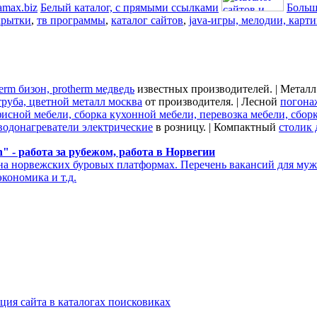
Белый каталог, с прямыми ссылками
Больш
крытки
,
тв программы
,
каталог сайтов
,
java-игры, мелодии, карт
erm бизон, protherm медведь
известных производителей. | Метал
труба, цветной металл москва
от производителя. | Лесной
погона
фисной мебели, сборка кухонной мебели, перевозка мебели, сбор
водонагреватели электрические
в розницу. | Компактный
столик 
n" - работа за рубежом, работа в Норвегии
на норвежских буровых платформах. Перечень вакансий для муж
кономика и т.д.
рация сайта в каталогах поисковиках