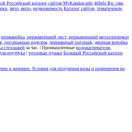
ой Российский каталог сайтов MyKatalog.info
46Info.Ru: сми,
инки
,
авто, мото
,
недвижимость
Каталог сайтов, тематичекие
л
нержавейка, нержавеющий лист, нержавеющий металлопрокат
ж, погонажные изделия, деревянный погонаж, дверная коробка
ка стеллажей
за час. | Промышленные
водонагреватели,
для ноутбука
|
тепловые пушки
Большой Российский каталог
чин и женщин. Условия для получения визы и разрешения на